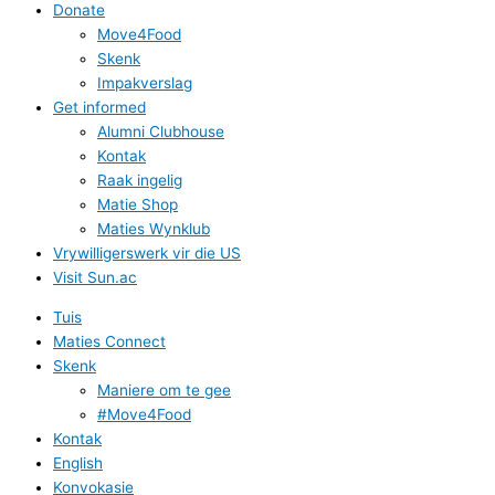
Donate
Move4Food
Skenk
Impakverslag
Get informed
Alumni Clubhouse
Kontak
Raak ingelig
Matie Shop
Maties Wynklub
Vrywilligerswerk vir die US
Visit Sun.ac
Tuis
Maties Connect
Skenk
Maniere om te gee
#Move4Food
Kontak
English
Konvokasie