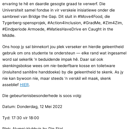
ervaring te hê en daardie gesogte graad te verwerf. Die
Universiteit samel fondse in vir verskeie inisiatiewe onder die
sambreel van Bridge the Gap. Dit sluit in #Move4Food, die
Tygerberg-spensprojek, #Action4Inclusion, #GradMe, #Zim4Zim,
#Eindperiode Armoede, #MatiesHaveDrive en Caught in the
Middle.
Ons hoop jy sal binnekort jou plek verseker en hierdie geleentheid
gebruik om ons studente te ondersteun — elke rand wat ingesamel
word sal sekerlik ‘n beduidende impak hê. Daar sal ook
skenkingsbokse wees om nie-bederfbare kosse en toiletware
(insluitend sanitêre handdoeke) by die geleentheid te skenk. As jy
nie kan bywoon nie, maar steeds ‘n verskil wil maak, skenk
asseblief
HIER
.
Die gebeurtenisbesonderhede is soos volg:
Datum: Donderdag, 12 Mei 2022
Tyd: 17:30 vir 18:00
Plek: Alumni-klubhuis by Die Stal