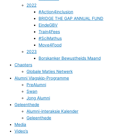
2022
#Action4inclusion
BRIDGE THE GAP ANNUAL FUND
EindeGBV
Train4Fees
#SciMathus
Move4Food
2023
Borskanker Bewustheids Maand
Chapters
Globale Maties Netwerk
Alumni Vlagskip-Programme
PreAlumni
Swan
Jong Alumni
Geleenthede
Alumni-interaksie Kalender
Geleenthede
Media
Video’s